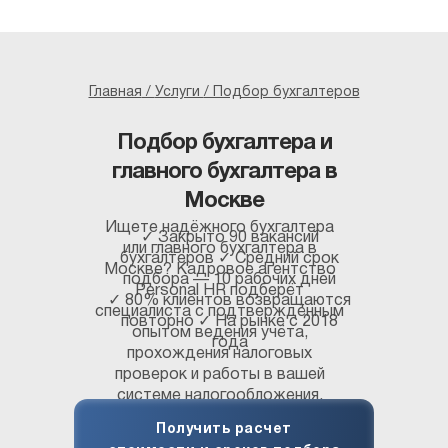
Главная
/
Услуги
/ Подбор бухгалтеров
Подбор бухгалтера и
главного бухгалтера в
Москве
Ищете надёжного бухгалтера
✓ Закрыто 90 вакансий
или главного бухгалтера в
бухгалтеров ✓ Средний срок
Москве? Кадровое агентство
подбора — 10 рабочих дней
Personal HR подберёт
✓ 80% клиентов возвращаются
специалиста с подтверждённым
повторно ✓ На рынке с 2018
опытом ведения учёта,
года
прохождения налоговых
проверок и работы в вашей
системе налогообложения.
Стоимость подбора — от 75
Получить расчет
000 ₽, гарантия замены — 22