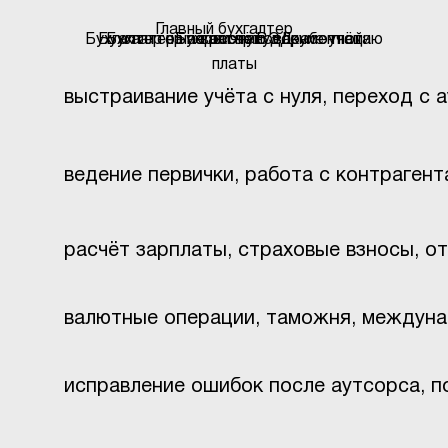
Главный бухгалтер
Бухгалтер на первичную документацию
Бухгалтер на восстановление учёта
Бухгалтер по расчёту заработной
Бухгалтер ВЭД
платы
выстраивание учёта с нуля, переход с 
ведение первички, работа с контрагент
расчёт зарплаты, страховые взносы, о
валютные операции, таможня, междун
исправление ошибок после аутсорса, п