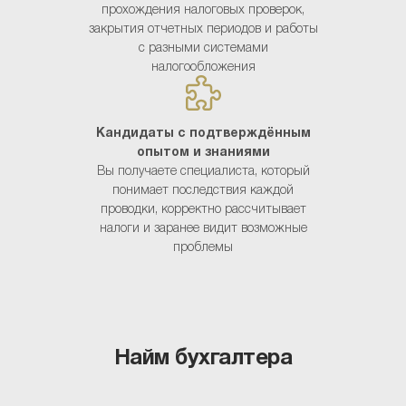
прохождения налоговых проверок,
с Personal HR
закрытия отчетных периодов и работы
с разными системами
налогообложения
ь бухгалтера
ятельно
Кандидаты с подтверждённым
Нанимать бухгалтера
опытом и знаниями
Вы получаете специалиста, который
с Personal HR
понимает последствия каждой
проводки, корректно рассчитывает
налоги и заранее видит возможные
проблемы
Самос
Найм бухгалтера