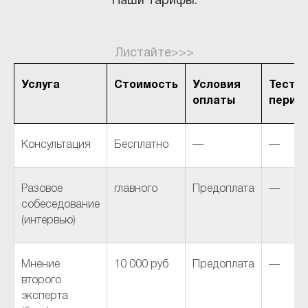
Наши тарифы:
Листайте>>>
Услуга
Стоимость
Условия
Тесто
оплаты
перио
Консультация
Бесплатно
—
—
Разовое
главного
Предоплата
—
собеседование
(интервью)
Мнение
10 000 руб
Предоплата
—
второго
эксперта