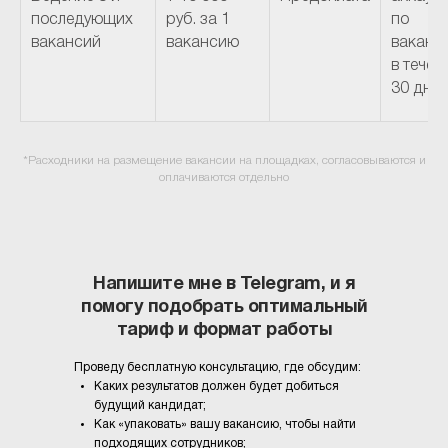
последующих
руб. за 1
по
вакансий
вакансию
ваканс
в течен
30 дне
*Расходники на размещение вакансии на площадках, согласовываются и
оплачиваются отдельно
Напишите мне в Telegram, и я
помогу подобрать оптимальный
тариф и формат работы
Проведу бесплатную консультацию, где обсудим:
Каких результатов должен будет добиться
будущий кандидат;
Как «упаковать» вашу вакансию, чтобы найти
подходящих сотрудников;