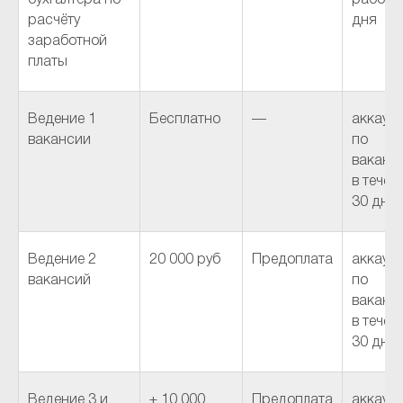
бухгалтера по
рабочи
расчёту
дня
заработной
платы
Ведение 1
Бесплатно
—
аккаунт
вакансии
по
ваканс
в течен
30 дне
Ведение 2
20 000 руб
Предоплата
аккаунт
вакансий
по
ваканс
в течен
30 дне
Ведение 3 и
+ 10 000
Предоплата
аккаунт